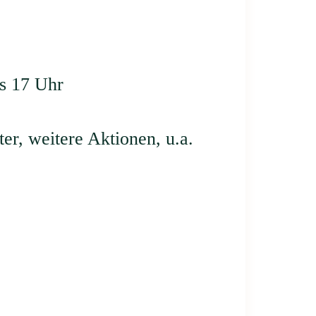
s 17 Uhr
r, weitere Aktionen, u.a.
tart
ontakt
um |
Datenschutz