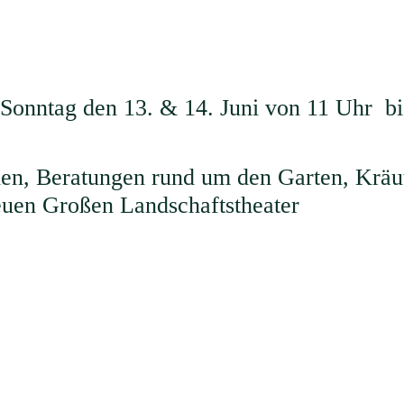
onntag den 13. & 14. Juni von 11 Uhr bi
n, Beratungen rund um den Garten, Kräute
Ihr Kontakt zu uns
uen Großen Landschaftstheater
S
+49 37206 88 38 30
K
info@slfv.de
scher LandFrauenverband e.V. | Webdesign by
webdesign118.de
|
Impress