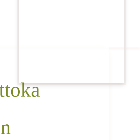
ttoka
en