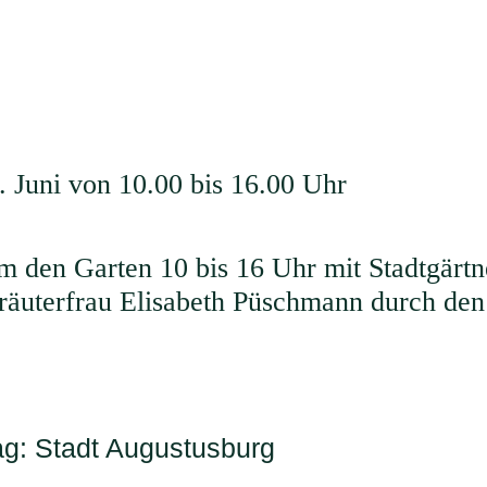
 Juni von 10.00 bis 16.00 Uhr
 den Garten 10 bis 16 Uhr mit Stadtgärt
uterfrau Elisabeth Püschmann durch den 
Ihr Kontakt zu uns
S
+49 37206 88 38 30
rag: Stadt Augustusburg
K
info@slfv.de